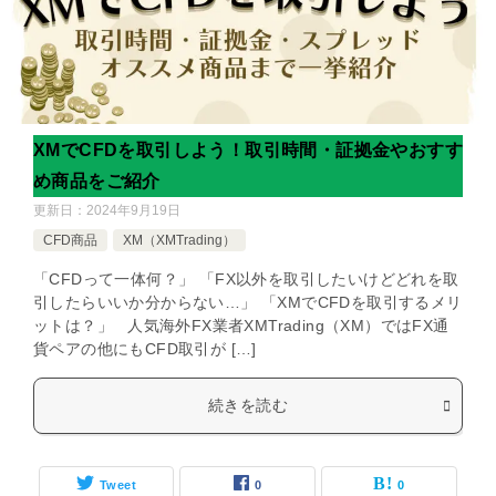
XMでCFDを取引しよう！取引時間・証拠金やおすす
め商品をご紹介
更新日：
2024年9月19日
CFD商品
XM（XMTrading）
「CFDって一体何？」 「FX以外を取引したいけどどれを取
引したらいいか分からない…」 「XMでCFDを取引するメリ
ットは？」 人気海外FX業者XMTrading（XM）ではFX通
貨ペアの他にもCFD取引が […]
続きを読む
Tweet
0
0