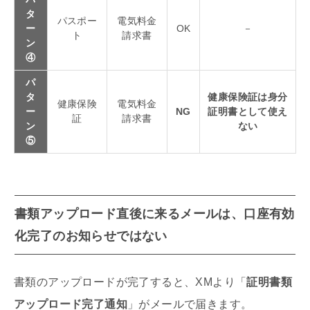
タ
パスポー
電気料金
ー
OK
－
ト
請求書
ン
④
パ
タ
健康保険証は身分
健康保険
電気料金
ー
NG
証明書として使え
証
請求書
ン
ない
⑤
書類アップロード直後に来るメールは、口座有効
化完了のお知らせではない
書類のアップロードが完了すると、XMより「
証明書類
アップロード完了通知
」がメールで届きます。