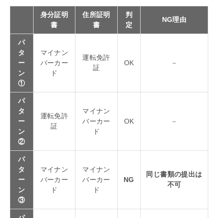
身分証明
住所証明
判
NG理由
書
書
定
パ
タ
マイナン
運転免許
ー
バーカー
OK
－
証
ン
ド
①
パ
タ
マイナン
運転免許
ー
バーカー
OK
－
証
ン
ド
②
パ
タ
マイナン
マイナン
同じ書類の提出は
ー
バーカー
バーカー
NG
不可
ン
ド
ド
③
パ