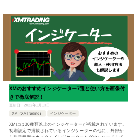
XMのおすすめインジケーター7選と使い方を画像付
きで徹底解説！
更新日：
2022年1月13日
XM（XMTrading）
インジケーター
XMには30種類以上のインジケーターが搭載されています。
初期設定で搭載されているインジケーターの他に、外部か