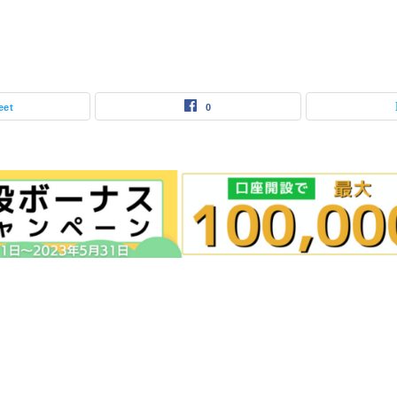
eet
0