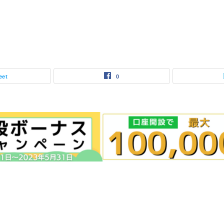
eet
0