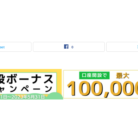
eet
0