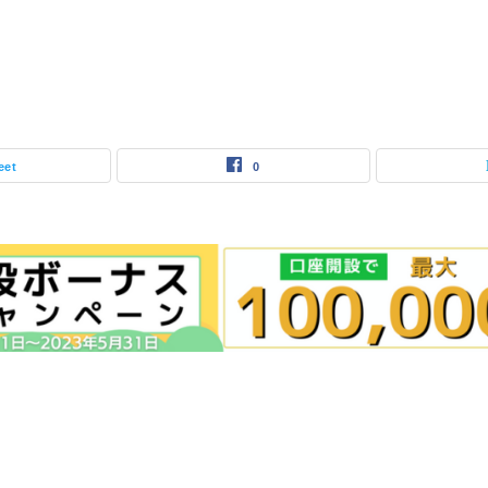
eet
0