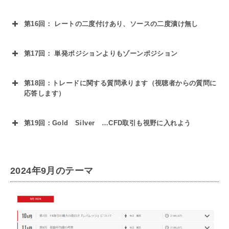
有名なフィボナッチ数列を使用したテクニカル
流トレンド判定法」を伝授
講義内容
分析方法
第16回： レートの二度付けあり、ソースの二度漬け無し
①メンタル面について掘り下げる
「フィボナッチリトレースメント」、「フィボ
講義内容
②損切等の苦い経験をチャンスに変える「秋又
ナッチエキスパンション」
第17回： 単発ポジションよりもゾーンポジション
習得目標
「レートの二度付け」とあるように、秋又講師
流トレード矯正法」
講義内容
が為替レートの特性を利用してチャンスを2度
第18回：トレードに関する質問承ります（視聴者からの質問に
①チャンスパターンのチャート形状
ゾーンとして捉える複数のポジション（ゾーン
応答します）
活用する方法
②押目買い戻り売りのタイミング
習得目標
ポジション）を取ることでリスクを分散するト
講義内容
③低リスクで続ける為の決済方法
習得目標
第19回：
Gold Silver …CFD取引も視野に入れよう
レード方法
①フィボナッチを使った分析方法の色々
トレンドライン
ライブ配信の1時間、全てウェビナー参加者か
講義内容
①手法が大事かメンタルが大事かがハッキリし
②戻りを分析するリトレースメント
らの質問の時間になります
習得目標
ます
③行く先を知るエキスパンション
ゴールドやシルバーなどのCFD商品について、
2024年9月のテーマ
①順張り？逆張り？でもこの時だけは逆を張り
②お金に対する恐怖心の克服とメンタルの保ち
特徴やレバレッジ、スワップポイントなど
習得目標
ましょう！
方
チャネルライン（アウトライン）
①幅を見た取引で優位な視点
習得目標
②行きすぎた時の次が見えます。
③自分にとって心地よい(やりやすい)資金サイ
②ゆったりしながら勝率で逃げ切り方
③俯瞰的視点でチャートが見えるようになりま
ズを知る事ができます
①トレードのモヤモヤ解消します。