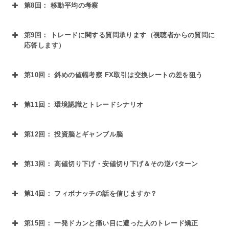
間、リレーされる為替レートとその特性
第8回： 移動平均の考察
③為替レートの動きだす時間を知る
③何故か同じようなところで同じような事が起
①『レバレッジが高いと危険』これは大嘘
②東京ならではの、ある特徴的な値動きとその
講義内容
きる不思議なゾーンについて
②『低レバレッジ1万通貨』『高レバレッジ1万
論理的な理由
第9回： トレードに関する質問承ります（視聴者からの質問に
①過去の値動きから現在を把握し、未来を予想
応答します）
通貨』を具体的に比較
③抵抗を抜けると・・・停滞ポイントをみつけ
する
講義内容
③複数ポジションなら『損益分岐点』を意識せ
たなら動き出しを狙おう
第10回： 斜めの値幅考察 FX取引は交換レートの差を狙う
②チャート分析は多くのトレーダーが利用して
よ
1時間全てがウェビナー参加者からの質問の時
講義内容
いる分析方法
間になります
第11回： 環境認識とトレードシナリオ
③最もメジャーなテクニカル指標である移動平
非常に便利なトレンドラインとチャネルライン
講義内容
均線
の活用方法について
第12回： 投資脳とギャンブル脳
秋又流の環境認識方法
講義内容
第13回： 高値切り下げ・安値切り下げ＆その逆パターン
脳の本反射領域(IRA)の利用から大脳新質の利
講義内容
用に移行して、ギャンブル脳から投資脳に切り
第14回： フィボナッチの話を信じますか？
①チャンスパターンのチャート形状を認識する
替える方法
講義内容
②トレンド相場とレンジ相場を識別する「秋又
第15回： 一発ドカンと痛い目に遭った人のトレード矯正