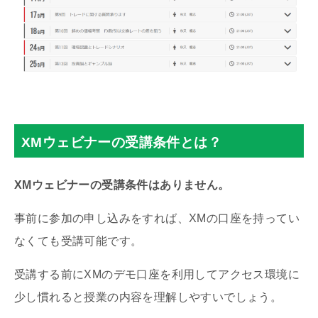
習得目標
③小ロット複数ポジションのトレード方法
す。
②今まで人に聞けなかった事を聞いてくださ
①CFDの特徴を理解する
い。リアルタイムで回答が返って来ます。
②Gold・Silver は物としての価格、買うのは
フィボナッチリトレースメント
…「引き返
お金（米ドルレートとの関係性）
す」という意味
③取引前に理解しておくこと（レバレッジ、ス
ワップポイント、ボラティリティーなど）
XMウェビナーの受講条件とは？
XMウェビナーの受講条件はありません。
事前に参加の申し込みをすれば、XMの口座を持ってい
フィボナッチエキスパンション
…「拡大」
なくても受講可能です。
という意味
受講する前にXMのデモ口座を利用してアクセス環境に
少し慣れると授業の内容を理解しやすいでしょう。