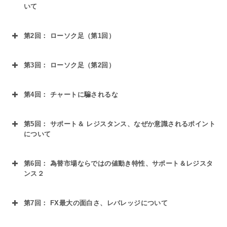
いて
第2回： ローソク足（第1回）
①為替取引と株・先物取引との圧倒的違いにつ
講義内容
いて
第3回： ローソク足（第2回）
①和製最強テク二カル指標「ローソク足」
②為替ならではの動きの特性を知って有利に取
講義内容
②チャートの種類とチャートが示す情報につい
引しよう
第4回： チャートに騙されるな
①ローソク足で見る市場参加者心理
て
③交換レートと時間特性を知ろう
講義内容
②過去形状から未来を予測する方法
③人の目はチャートに騙される
第5回： サポート＆ レジスタンス、なぜか意識されるポイント
①多くの投資家がチャートに騙されいる！その
について
③時間情報を含む始値と終値
訳とは？
講義内容
④時間情報を含まない高値と安値
第6回： 為替市場ならではの値動き特性、サポート＆レジスタ
②チャートの右側を知る方法について
①見えるところだけでは解らない事が、たった
ンス２
③チャートのカスタマイズ （MT4ツールの使
①値動きに翻弄される事無く取引を行う為の必
の数秒で解る
講義内容
い方）
要な考え方を学ぶ
第7回： FX最大の面白さ、レバレッジについて
②魔法のライン、ギュッと縮めて離れて見ると
①東京時間・ヨーロッパ時間・ニューヨーク時
②為替ならではの特徴的な値動きについて知る
講義内容
見えるもの